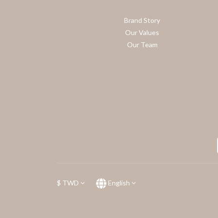
Brand Story
Our Values
Our Team
$
TWD
English