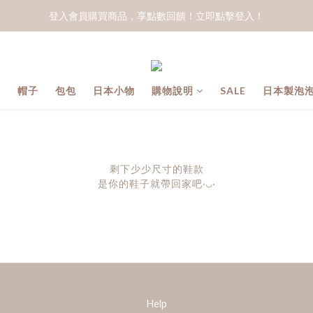
登入會員購買商品，享點數回饋！立即點擊登入！
子
帽子
包包
日本小物
購物說明
SALE
日本製泡
剩下少少尺寸的鞋款
是
你的鞋子就帶回家吧
‧
‧
◡
Help