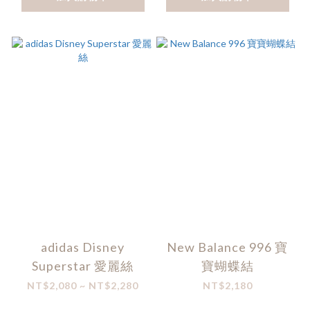
adidas Disney
New Balance 996 寶
Superstar 愛麗絲
寶蝴蝶結
NT$2,080 ~ NT$2,280
NT$2,180