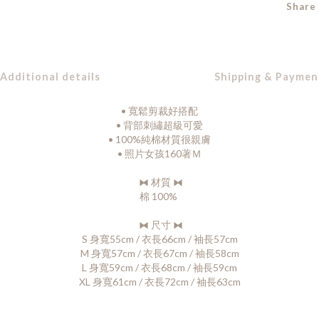
Share
Additional details
Shipping & Paymen
• 寬鬆剪裁好搭配
• 背部刺繡超級可愛
• 100%純棉材質很親膚
• 照片女孩160著Ｍ
⧓
材質
⧓
棉
100%
⧓ 尺寸
⧓
S 身寬55cm / 衣長66cm / 袖長57cm
M 身寬57cm / 衣長67cm / 袖長58cm
L 身寬59cm / 衣長68cm / 袖長59cm
XL 身寬61cm / 衣長72cm / 袖長63cm