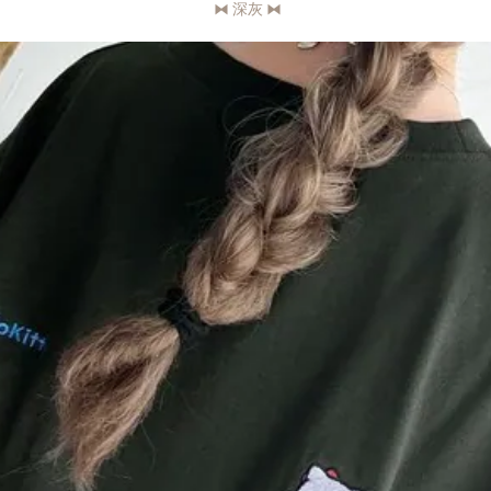
⧓ 深灰
⧓