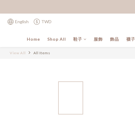
English
TWD
Home
Shop All
鞋子
服飾
飾品
襪
View All
All Items