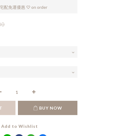
配免運優惠 ♡ on order
80
T
BUY NOW
Add to Wishlist