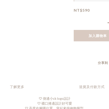
NT$590
加入購物車
分享到
了解更多
送貨及付款方式
♡ 側邊小ck logo設計
♡ 襪口捲邊設計好可愛
♡ 高度在腳踝位置，穿起來很修飾腿型