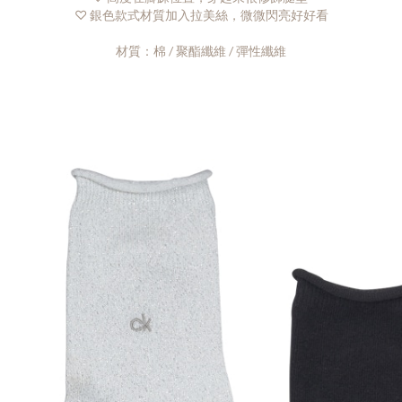
♡ 銀色款式材質加入拉美絲，微微閃亮好好看
材質：棉 / 聚酯纖維 / 彈性纖維