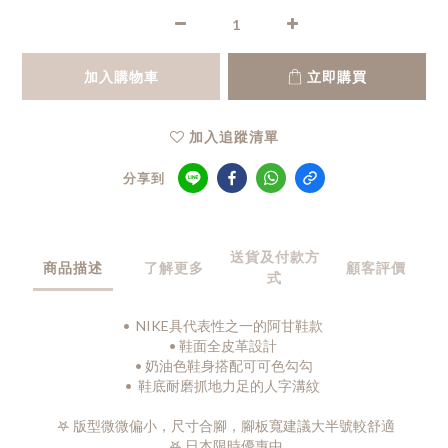
加入購物車
立即購買
加入追蹤清單
分享到
送貨及付款方
商品描述
了解更多
顧客評價
式
•
NIKE具代表性之一的阿甘鞋款
•
鞋面全皮革設計
•
奶油色鞋身搭配可可色勾勾
•
鞋底耐磨抓地力足的人字溝紋
𖤐 版型微微偏小，尺寸合腳，腳板寬建議大半號較舒適
𖤐 日本限時優惠中