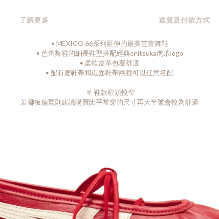
了解更多
送貨及付款方式
•
MEXICO 66系列延伸的最美芭蕾舞鞋
•
芭蕾舞鞋的細長鞋型搭配經典onitsuka虎爪logo
•
柔軟皮革包覆舒適
•
配有扁鞋帶和緞面鞋帶兩種可以任意搭配
𖤐 鞋款楦頭較窄
若腳板偏寬則建議購買比平常穿的尺寸再大半號會較為舒適