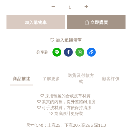
加入購物車
立即購買
加入追蹤清單
分享到
送貨及付款方
商品描述
了解更多
顧客評價
式
♡ 採用輕盈的合成皮革材質
♡
紮實的內裡，提升整體耐用度
♡
可手洗材質，方便保持清潔
♡
寬底設計更好裝
尺寸(CM)：上寬25、下寬20 x 高26 x 深11.3