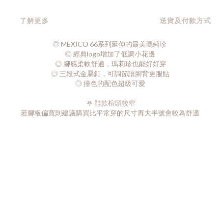
了解更多
送貨及付款方式
◎ MEXICO 66系列延伸的最美瑪莉珍
◎
經典logo增加了低調小花邊
◎
腳感柔軟舒適，瑪莉珍也能好好穿
◎ 三段式金屬釦，可調節讓腳背更服貼
◎ 撞色的配色超級可愛
𖤐 鞋款楦頭較窄
若腳板偏寬則建議購買比平常穿的尺寸再大半號會較為舒適